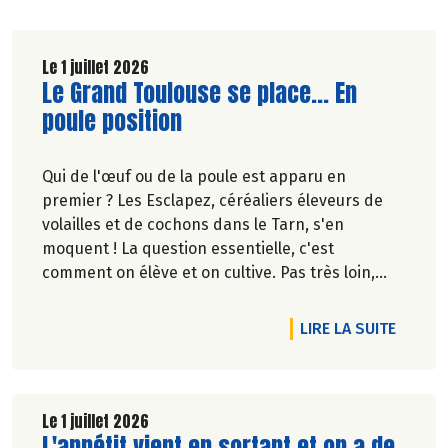
Le 1 juillet 2026
Lire la suite de l'article
Le Grand Toulouse se place... En
poule position
Qui de l'œuf ou de la poule est apparu en
premier ? Les Esclapez, céréaliers éleveurs de
volailles et de cochons dans le Tarn, s'en
moquent ! La question essentielle, c'est
comment on élève et on cultive. Pas très loin,
dans les vergers de la Ferme du Rouge-Gorge, on
est en phase. Comme dans les 19 magasins
RTICLE L'APPÉTIT VIENT EN SORTANT ET ON A DE QUOI SE RÉGALE
DE L'A
LIRE LA SUITE
Biocoop du Grand Toulouse. Ceux-là et d'autres
producteurs jouent collectif pour développer et
structurer une agriculture bio paysanne sur leur
territoire. Nous y étions à la fin de l'hiver. Suivez-
Le 1 juillet 2026
Lire la suite de l'article
L'appétit vient en sortant et on a de
nous.