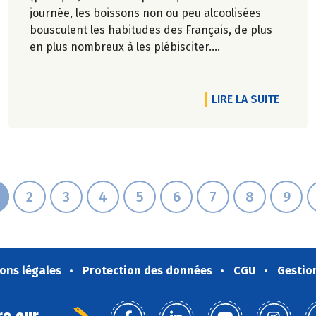
journée, les boissons non ou peu alcoolisées
bousculent les habitudes des Français, de plus
en plus nombreux à les plébisciter.
Marie-Pierre Chavel.
TICLE CIAO CARLO PETRINI !
DE L'A
LIRE LA SUITE
2
3
4
5
6
7
8
9
ons légales
Protection des données
CGU
Gestio