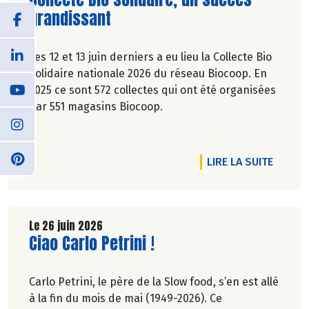
grandissant
Les 12 et 13 juin derniers a eu lieu la Collecte Bio
Solidaire nationale 2026 du réseau Biocoop. En
2025 ce sont 572 collectes qui ont été organisées
par 551 magasins Biocoop.
DE L'A
LIRE LA SUITE
Le 26 juin 2026
Lire la suite de l'article
Ciao Carlo Petrini !
Carlo Petrini, le père de la Slow food, s’en est allé
à la fin du mois de mai (1949-2026). Ce