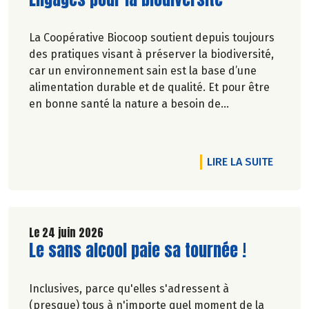
La Coopérative Biocoop soutient depuis toujours
des pratiques visant à préserver la biodiversité,
car un environnement sain est la base d’une
alimentation durable et de qualité. Et pour être
en bonne santé la nature a besoin de
biodiversité.
RTICLE COLLECTE BIO SOLIDAIRE, UN SUCCÈS GRANDISSANT
DE L'A
LIRE LA SUITE
Le 24 juin 2026
Lire la suite de l'article
Le sans alcool paie sa tournée !
Inclusives, parce qu'elles s'adressent à
(presque) tous à n'importe quel moment de la