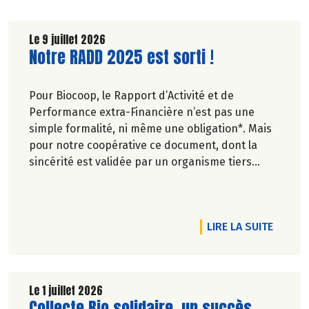
Le 9 juillet 2026
Lire la suite de l'article
Notre RADD 2025 est sorti !
Pour Biocoop, le Rapport d’Activité et de
Performance extra-Financière n’est pas une
simple formalité, ni même une obligation*. Mais
pour notre coopérative ce document, dont la
sincérité est validée par un organisme tiers
indépendant, est un acte de transparence vis-à-
vis de l'ensemble de nos parties prenantes
(Paysan.ne.s Associé.e.s, magasins...) et de nos
DE L'A
LIRE LA SUITE
clients. Il contient un condensé des avancées
réalisées par Biocoop dans l’objectif de rendre
accessible et désirable une bio exigeante.
Le 1 juillet 2026
Lire la suite de l'article
Collecte Bio solidaire, un succès