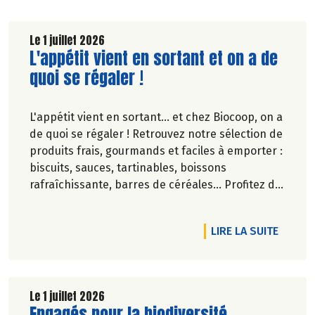
Le 1 juillet 2026
Lire la suite de l'article
L'appétit vient en sortant et on a de
quoi se régaler !
L'appétit vient en sortant... et chez Biocoop, on a
de quoi se régaler ! Retrouvez notre sélection de
produits frais, gourmands et faciles à emporter :
biscuits, sauces, tartinables, boissons
rafraîchissante, barres de céréales... Profitez de
20%* de remise sur une sélection de produits du
2 juillet au 12 août 2026 inclus.
RTICLE NOTRE RADD 2025 EST SORTI !
DE L'A
LIRE LA SUITE
Le 1 juillet 2026
Lire la suite de l'article
Engagés pour la biodiversité