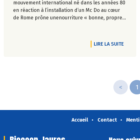
mouvement international né dans les années 80
en réaction à l’installation d’un Mc Do au cœur
de Rome prône unenourriture « bonne, propre
et juste pour tous ».En hommage, nous
republions ici l’entretien qu’il avait accordé
àCulture Bioen 2018,et qui reste totalement
DE L'AR
LIRE LA SUITE
d'actualité.
<
1
Accueil
Contact
Menti