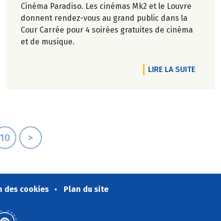
Cinéma Paradiso. Les cinémas Mk2 et le Louvre
donnent rendez-vous au grand public dans la
Cour Carrée pour 4 soirées gratuites de cinéma
et de musique.
RTICLE LE SANS ALCOOL PAIE SA TOURNÉE !
DE L'A
LIRE LA SUITE
10
>
n des cookies
Plan du site