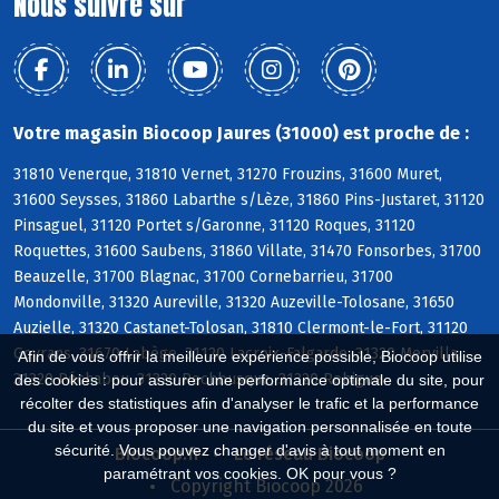
Nous suivre sur
Votre magasin Biocoop Jaures (31000) est proche de :
31810 Venerque, 31810 Vernet, 31270 Frouzins, 31600 Muret,
31600 Seysses, 31860 Labarthe s/Lèze, 31860 Pins-Justaret, 31120
Pinsaguel, 31120 Portet s/Garonne, 31120 Roques, 31120
Roquettes, 31600 Saubens, 31860 Villate, 31470 Fonsorbes, 31700
Beauzelle, 31700 Blagnac, 31700 Cornebarrieu, 31700
Mondonville, 31320 Aureville, 31320 Auzeville-Tolosane, 31650
Auzielle, 31320 Castanet-Tolosan, 31810 Clermont-le-Fort, 31120
Goyrans, 31670 Labège, 31120 Lacroix-Falgarde, 31320 Mervilla,
Afin de vous offrir la meilleure expérience possible, Biocoop utilise
31320 Péchabou, 31320 Pechbusque, 31320 Rebigue
des cookies : pour assurer une performance optimale du site, pour
récolter des statistiques afin d'analyser le trafic et la performance
du site et vous proposer une navigation personnalisée en toute
sécurité. Vous pouvez changer d'avis à tout moment en
Biocoop.fr
Le réseau Biocoop
paramétrant vos cookies. OK pour vous ?
Copyright Biocoop 2026