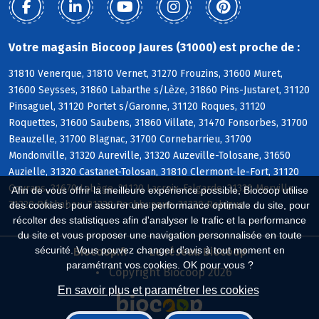
Votre magasin Biocoop Jaures (31000) est proche de :
31810 Venerque, 31810 Vernet, 31270 Frouzins, 31600 Muret,
31600 Seysses, 31860 Labarthe s/Lèze, 31860 Pins-Justaret, 31120
Pinsaguel, 31120 Portet s/Garonne, 31120 Roques, 31120
Roquettes, 31600 Saubens, 31860 Villate, 31470 Fonsorbes, 31700
Beauzelle, 31700 Blagnac, 31700 Cornebarrieu, 31700
Mondonville, 31320 Aureville, 31320 Auzeville-Tolosane, 31650
Auzielle, 31320 Castanet-Tolosan, 31810 Clermont-le-Fort, 31120
Goyrans, 31670 Labège, 31120 Lacroix-Falgarde, 31320 Mervilla,
Afin de vous offrir la meilleure expérience possible, Biocoop utilise
31320 Péchabou, 31320 Pechbusque, 31320 Rebigue
des cookies : pour assurer une performance optimale du site, pour
récolter des statistiques afin d'analyser le trafic et la performance
du site et vous proposer une navigation personnalisée en toute
sécurité. Vous pouvez changer d'avis à tout moment en
Biocoop.fr
Le réseau Biocoop
paramétrant vos cookies. OK pour vous ?
Copyright Biocoop 2026
En savoir plus et paramétrer les cookies