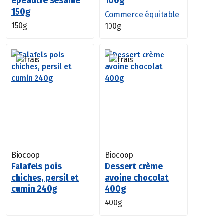
épeautre sésame
100g
150g
Commerce équitable
150g
100g
Biocoop
Biocoop
Falafels pois
Dessert crème
chiches, persil et
avoine chocolat
cumin 240g
400g
400g