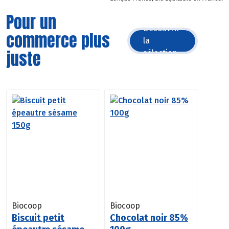
Pour un
Découvrir
commerce plus
la
juste
sélection
Biocoop
Biocoop
Biscuit petit
Chocolat noir 85%