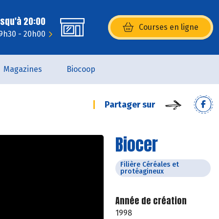
usqu'à 20:00
Courses en ligne
(s’ouvre dans une nouvelle fenêtr
9h30 - 20h00
Magazines
Biocoop
Partager sur
Biocer
Filière Céréales et
protéagineux
Année de création
1998