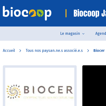
Biocoop J
Le magasin
Agen
Accueil
Tous nos paysan.ne.s associé.e.s
Biocer