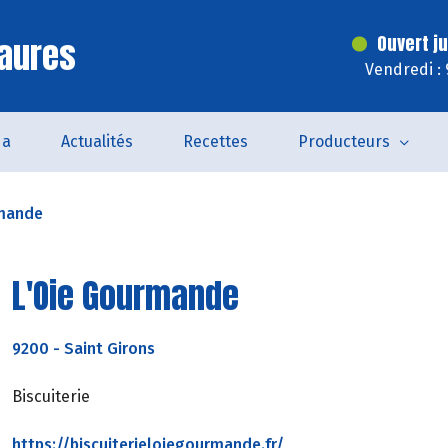
aures
Ouvert j
Vendredi :
da
Actualités
Recettes
Producteurs
rmande
L'Oie Gourmande
9200
-
Saint Girons
Biscuiterie
https://biscuiterieloiegourmande.fr/