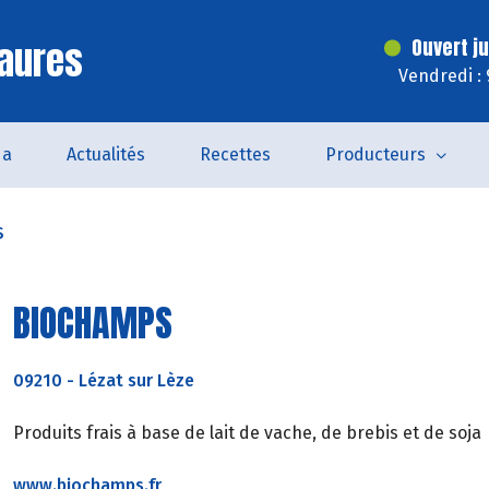
aures
Ouvert j
Vendredi :
da
Actualités
Recettes
Producteurs
S
BIOCHAMPS
09210
-
Lézat sur Lèze
Produits frais à base de lait de vache, de brebis et de soja
www.biochamps.fr