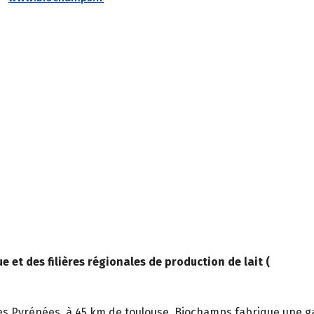
 et des filières régionales de production de lait (
 des Pyrénées, à 45 km de toulouse, Biochamps fabrique une