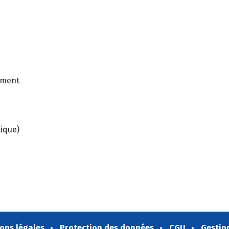
ement
tique)
ons légales
Protection des données
CGU
Gestio