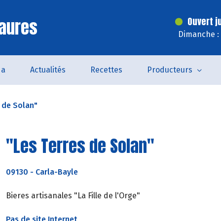
aures
Ouvert j
Dimanche : 
da
Actualités
Recettes
Producteurs
s de Solan"
"Les Terres de Solan"
09130
-
Carla-Bayle
Bieres artisanales "La Fille de l'Orge"
Pas de site Internet