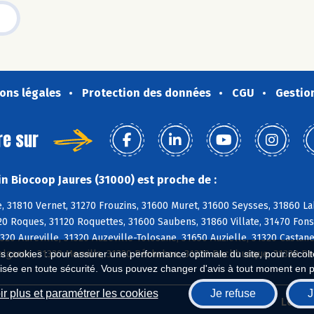
ons légales
Protection des données
CGU
Gestio
re sur
n Biocoop Jaures (31000) est proche de :
 31810 Vernet, 31270 Frouzins, 31600 Muret, 31600 Seysses, 31860 Lab
20 Roques, 31120 Roquettes, 31600 Saubens, 31860 Villate, 31470 Fons
320 Aureville, 31320 Auzeville-Tolosane, 31650 Auzielle, 31320 Castan
Falgarde, 31320 Mervilla, 31320 Péchabou, 31320 Pechbusque, 31320 R
es cookies : pour assurer une performance optimale du site, pour récolter
isée en toute sécurité. Vous pouvez changer d'avis à tout moment en 
r plus et paramétrer les cookies
Je refuse
J
Biocoop.fr
Le ré