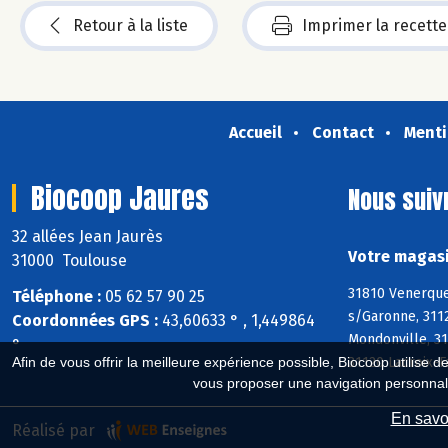
Retour à la liste
Imprimer la recette
Accueil
Contact
Menti
Biocoop Jaures
Nous suiv
32 allées Jean Jaurès
Votre magasi
31000 Toulouse
31810 Venerque,
Téléphone :
05 62 57 90 25
s/Garonne, 311
Coordonnées GPS :
43,60633 ° , 1,449864
Mondonville, 31
°
31120 Lacroix-
Afin de vous offrir la meilleure expérience possible, Biocoop utilise d
vous proposer une navigation personnal
En savoi
Réalisé par