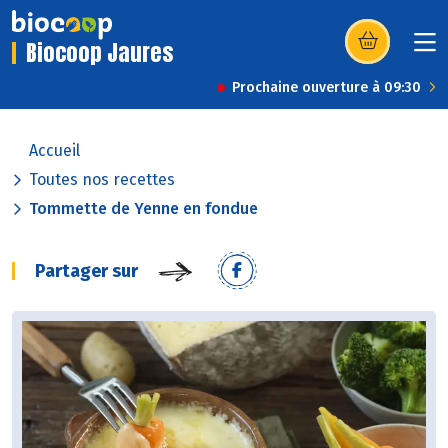
Biocoop Jaures
(s’ouvre dans u
Prochaine ouverture à 09:30
Accueil
Toutes nos recettes
Tommette de Yenne en fondue
Partager sur