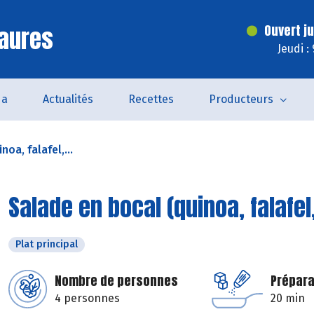
aures
Ouvert j
Jeudi :
da
Actualités
Recettes
Producteurs
oa, falafel,...
Salade en bocal (quinoa, falafe
Plat principal
Nombre de personnes
Prépara
4 personnes
20 min