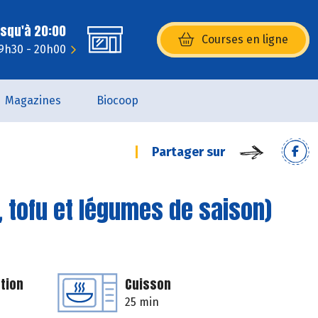
usqu'à 20:00
Courses en ligne
(s’ouvre dans une nouvelle fenêtr
 9h30 - 20h00
Magazines
Biocoop
Partager sur
l, tofu et légumes de saison)
tion
Cuisson
25 min