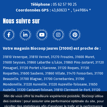
Téléphone :
05 62 57 90 25
Coordonnées GPS :
43,60633 ° , 1,449864 °
Nous suivre sur
Votre magasin Biocoop Jaures (31000) est proche de :
31810 Venerque, 31810 Vernet, 31270 Frouzins, 31600 Muret,
31600 Seysses, 31860 Labarthe s/Lèze, 31860 Pins-Justaret, 31120
Pinsaguel, 31120 Portet s/Garonne, 31120 Roques, 31120
Roquettes, 31600 Saubens, 31860 Villate, 31470 Fonsorbes, 31700
Beauzelle, 31700 Blagnac, 31700 Cornebarrieu, 31700
Mondonville, 31320 Aureville, 31320 Auzeville-Tolosane, 31650
Auzielle, 31320 Castanet-Tolosan, 31810 Clermont-le-Fort, 31120
Goyrans, 31670 Labège, 31120 Lacroix-Falgarde, 31320 Mervilla,
Afin de vous offrir la meilleure expérience possible, Biocoop utilise
31320 Péchabou, 31320 Pechbusque, 31320 Rebigue
des cookies : pour assurer une performance optimale du site, pour
récolter des statistiques afin d'analyser le trafic et la performance