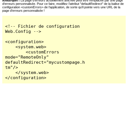
Remarques :
La page d'erreurs actuellement affichée peut être remplacée par une page
d'erreurs personnalisée. Pour ce faire, modifiez l'attribut "defaultRedirect" de la balise de
configuration <customErrors> de l'application, de sorte qu'il pointe vers une URL de la
page d'erreurs personnalisée !
<!-- Fichier de configuration 
Web.Config -->

<configuration>

    <system.web>

        <customErrors 
mode="RemoteOnly" 
defaultRedirect="mycustompage.h
tm"/>

    </system.web>

</configuration>