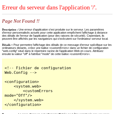
Erreur du serveur dans l'application '/'.
Page Not Found !!
Description :
Une erreur d'application s'est produite sur le serveur. Les paramètres
d'erreur personnalisés actuels pour cette application empêchent l'affichage à distance
des détails de l'erreur de l'application (pour des raisons de sécurité). Cependant, ils
peuvent être affichés par les navigateurs qui s'exécutent sur l'ordinateur serveur local.
Détails =
Pour permettre l'affichage des détails de ce message d'erreur spécifique sur les
ordinateurs distants, créez une balise <customErrors> dans un fichier de configuration
"web.config" situé dans le répertoire racine de l'application Web en cours. Attribuez
ensuite la valeur "off" à l'attribut "mode" de cette balise <customErrors>.
<!-- Fichier de configuration 
Web.Config -->

<configuration>

    <system.web>

        <customErrors 
mode="Off"/>

    </system.web>

</configuration>