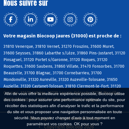
Nous suivre sur
Votre magasin Biocoop Jaures (31000) est proche de :
31810 Venerque, 31810 Vernet, 31270 Frouzins, 31600 Muret,
31600 Seysses, 31860 Labarthe s/Lèze, 31860 Pins-Justaret, 31120
Pinsaguel, 31120 Portet s/Garonne, 31120 Roques, 31120
Roquettes, 31600 Saubens, 31860 Villate, 31470 Fonsorbes, 31700
Beauzelle, 31700 Blagnac, 31700 Cornebarrieu, 31700
Mondonville, 31320 Aureville, 31320 Auzeville-Tolosane, 31650
Auzielle, 31320 Castanet-Tolosan, 31810 Clermont-le-Fort, 31120
Goyrans, 31670 Labège, 31120 Lacroix-Falgarde, 31320 Mervilla,
Afin de vous offrir la meilleure expérience possible, Biocoop utilise
31320 Péchabou, 31320 Pechbusque, 31320 Rebigue
des cookies : pour assurer une performance optimale du site, pour
récolter des statistiques afin d'analyser le trafic et la performance
du site et vous proposer une navigation personnalisée en toute
sécurité. Vous pouvez changer d'avis à tout moment en
Biocoop.fr
Le réseau Biocoop
paramétrant vos cookies. OK pour vous ?
Copyright Biocoop 2026