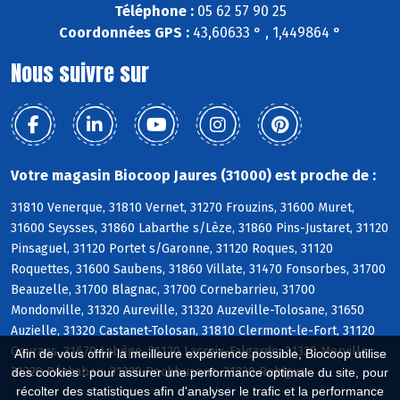
Téléphone :
05 62 57 90 25
Coordonnées GPS :
43,60633 ° , 1,449864 °
Nous suivre sur
Votre magasin Biocoop Jaures (31000) est proche de :
31810 Venerque, 31810 Vernet, 31270 Frouzins, 31600 Muret,
31600 Seysses, 31860 Labarthe s/Lèze, 31860 Pins-Justaret, 31120
Pinsaguel, 31120 Portet s/Garonne, 31120 Roques, 31120
Roquettes, 31600 Saubens, 31860 Villate, 31470 Fonsorbes, 31700
Beauzelle, 31700 Blagnac, 31700 Cornebarrieu, 31700
Mondonville, 31320 Aureville, 31320 Auzeville-Tolosane, 31650
Auzielle, 31320 Castanet-Tolosan, 31810 Clermont-le-Fort, 31120
Goyrans, 31670 Labège, 31120 Lacroix-Falgarde, 31320 Mervilla,
Afin de vous offrir la meilleure expérience possible, Biocoop utilise
31320 Péchabou, 31320 Pechbusque, 31320 Rebigue
des cookies : pour assurer une performance optimale du site, pour
récolter des statistiques afin d'analyser le trafic et la performance