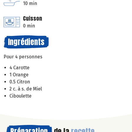
10 min
Cuisson
0 min
Ingrédients
Pour 4 personnes
4 Carotte
1 Orange
0.5 Citron
2 c. à s. de Miel
Ciboulette
Préparation
de la
recette