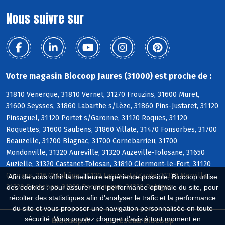
Nous suivre sur
Votre magasin Biocoop Jaures (31000) est proche de :
31810 Venerque, 31810 Vernet, 31270 Frouzins, 31600 Muret,
31600 Seysses, 31860 Labarthe s/Lèze, 31860 Pins-Justaret, 31120
Pinsaguel, 31120 Portet s/Garonne, 31120 Roques, 31120
Roquettes, 31600 Saubens, 31860 Villate, 31470 Fonsorbes, 31700
Beauzelle, 31700 Blagnac, 31700 Cornebarrieu, 31700
Mondonville, 31320 Aureville, 31320 Auzeville-Tolosane, 31650
Auzielle, 31320 Castanet-Tolosan, 31810 Clermont-le-Fort, 31120
Goyrans, 31670 Labège, 31120 Lacroix-Falgarde, 31320 Mervilla,
Afin de vous offrir la meilleure expérience possible, Biocoop utilise
31320 Péchabou, 31320 Pechbusque, 31320 Rebigue
des cookies : pour assurer une performance optimale du site, pour
récolter des statistiques afin d'analyser le trafic et la performance
du site et vous proposer une navigation personnalisée en toute
sécurité. Vous pouvez changer d'avis à tout moment en
Biocoop.fr
Le réseau Biocoop