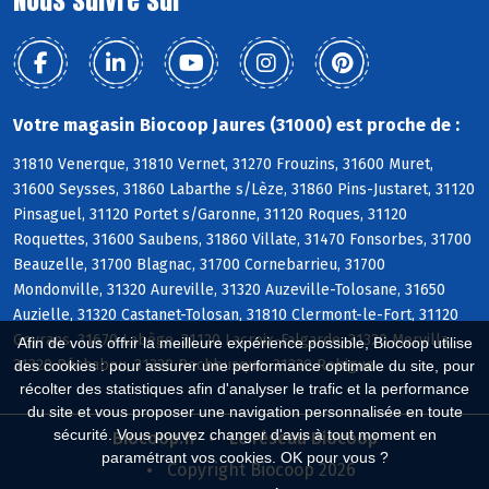
Votre magasin Biocoop Jaures (31000) est proche de :
31810 Venerque, 31810 Vernet, 31270 Frouzins, 31600 Muret,
31600 Seysses, 31860 Labarthe s/Lèze, 31860 Pins-Justaret, 31120
Pinsaguel, 31120 Portet s/Garonne, 31120 Roques, 31120
Roquettes, 31600 Saubens, 31860 Villate, 31470 Fonsorbes, 31700
Beauzelle, 31700 Blagnac, 31700 Cornebarrieu, 31700
Mondonville, 31320 Aureville, 31320 Auzeville-Tolosane, 31650
Auzielle, 31320 Castanet-Tolosan, 31810 Clermont-le-Fort, 31120
Goyrans, 31670 Labège, 31120 Lacroix-Falgarde, 31320 Mervilla,
Afin de vous offrir la meilleure expérience possible, Biocoop utilise
31320 Péchabou, 31320 Pechbusque, 31320 Rebigue
des cookies : pour assurer une performance optimale du site, pour
récolter des statistiques afin d'analyser le trafic et la performance
du site et vous proposer une navigation personnalisée en toute
sécurité. Vous pouvez changer d'avis à tout moment en
Biocoop.fr
Le réseau Biocoop
paramétrant vos cookies. OK pour vous ?
Copyright Biocoop 2026