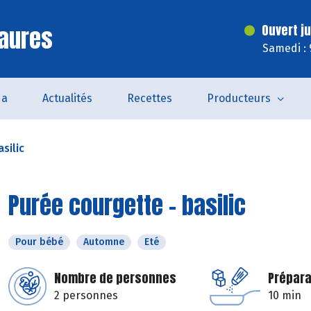
aures
Ouvert j
Samedi : 
da
Actualités
Recettes
Producteurs
silic
Purée courgette - basilic
Pour bébé
Automne
Eté
Nombre de personnes
Prépara
2 personnes
10 min