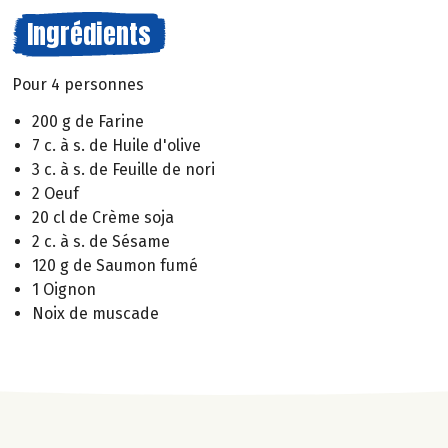
Ingrédients
Pour 4 personnes
200 g de Farine
7 c. à s. de Huile d'olive
3 c. à s. de Feuille de nori
2 Oeuf
20 cl de Crème soja
2 c. à s. de Sésame
120 g de Saumon fumé
1 Oignon
Noix de muscade