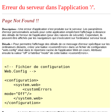
Erreur du serveur dans l'application '/'.
Page Not Found !!
Description :
Une erreur d'application s'est produite sur le serveur. Les paramètres
d'erreur personnalisés actuels pour cette application empêchent l'affichage à distance
des détails de l'erreur de l'application (pour des raisons de sécurité). Cependant, ils
peuvent être affichés par les navigateurs qui s'exécutent sur l'ordinateur serveur local.
Détails =
Pour permettre l'affichage des détails de ce message d'erreur spécifique sur les
ordinateurs distants, créez une balise <customErrors> dans un fichier de configuration
"web.config" situé dans le répertoire racine de l'application Web en cours. Attribuez
ensuite la valeur "off" à l'attribut "mode" de cette balise <customErrors>.
<!-- Fichier de configuration 
Web.Config -->

<configuration>

    <system.web>

        <customErrors 
mode="Off"/>

    </system.web>

</configuration>