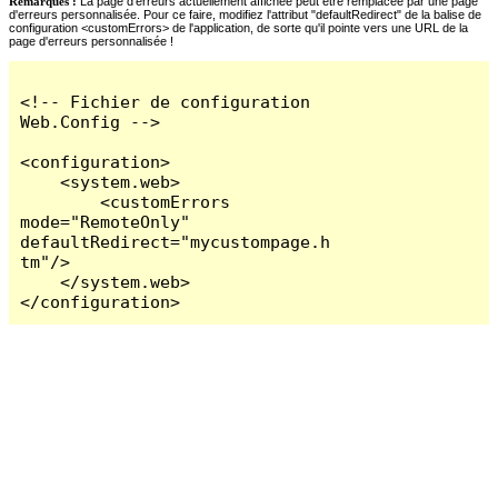
Remarques :
La page d'erreurs actuellement affichée peut être remplacée par une page
d'erreurs personnalisée. Pour ce faire, modifiez l'attribut "defaultRedirect" de la balise de
configuration <customErrors> de l'application, de sorte qu'il pointe vers une URL de la
page d'erreurs personnalisée !
<!-- Fichier de configuration 
Web.Config -->

<configuration>

    <system.web>

        <customErrors 
mode="RemoteOnly" 
defaultRedirect="mycustompage.h
tm"/>

    </system.web>

</configuration>