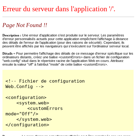
Erreur du serveur dans l'application '/'.
Page Not Found !!
Description :
Une erreur d'application s'est produite sur le serveur. Les paramètres
d'erreur personnalisés actuels pour cette application empêchent l'affichage à distance
des détails de l'erreur de l'application (pour des raisons de sécurité). Cependant, ils
peuvent être affichés par les navigateurs qui s'exécutent sur l'ordinateur serveur local.
Détails =
Pour permettre l'affichage des détails de ce message d'erreur spécifique sur les
ordinateurs distants, créez une balise <customErrors> dans un fichier de configuration
"web.config" situé dans le répertoire racine de l'application Web en cours. Attribuez
ensuite la valeur "off" à l'attribut "mode" de cette balise <customErrors>.
<!-- Fichier de configuration 
Web.Config -->

<configuration>

    <system.web>

        <customErrors 
mode="Off"/>

    </system.web>

</configuration>