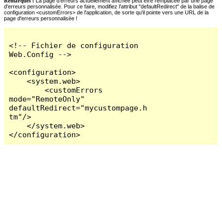
Remarques :
La page d'erreurs actuellement affichée peut être remplacée par une page
d'erreurs personnalisée. Pour ce faire, modifiez l'attribut "defaultRedirect" de la balise de
configuration <customErrors> de l'application, de sorte qu'il pointe vers une URL de la
page d'erreurs personnalisée !
<!-- Fichier de configuration 
Web.Config -->

<configuration>

    <system.web>

        <customErrors 
mode="RemoteOnly" 
defaultRedirect="mycustompage.h
tm"/>

    </system.web>

</configuration>