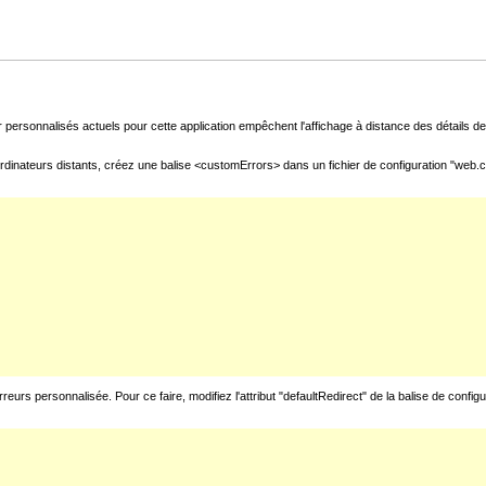
 personnalisés actuels pour cette application empêchent l'affichage à distance des détails de 
rdinateurs distants, créez une balise <customErrors> dans un fichier de configuration "web.con
urs personnalisée. Pour ce faire, modifiez l'attribut "defaultRedirect" de la balise de config