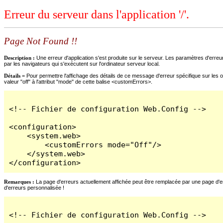
Erreur du serveur dans l'application '/'.
Page Not Found !!
Description :
Une erreur d'application s'est produite sur le serveur. Les paramètres d'erreur
par les navigateurs qui s'exécutent sur l'ordinateur serveur local.
Détails =
Pour permettre l'affichage des détails de ce message d'erreur spécifique sur les o
valeur "off" à l'attribut "mode" de cette balise <customErrors>.
<!-- Fichier de configuration Web.Config -->

<configuration>

    <system.web>

        <customErrors mode="Off"/>

    </system.web>

</configuration>
Remarques :
La page d'erreurs actuellement affichée peut être remplacée par une page d'erre
d'erreurs personnalisée !
<!-- Fichier de configuration Web.Config -->
