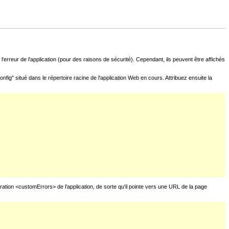
l'erreur de l'application (pour des raisons de sécurité). Cependant, ils peuvent être affichés
fig" situé dans le répertoire racine de l'application Web en cours. Attribuez ensuite la
uration <customErrors> de l'application, de sorte qu'il pointe vers une URL de la page