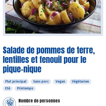
Salade de pommes de terre,
lentilles et fenouil pour le
pique-nique
Plat principal
Sans porc
Vegan
Végétarien
Eté
Printemps
Nombre de personnes