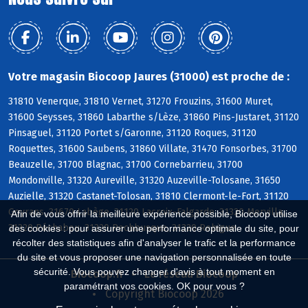
Votre magasin Biocoop Jaures (31000) est proche de :
31810 Venerque, 31810 Vernet, 31270 Frouzins, 31600 Muret,
31600 Seysses, 31860 Labarthe s/Lèze, 31860 Pins-Justaret, 31120
Pinsaguel, 31120 Portet s/Garonne, 31120 Roques, 31120
Roquettes, 31600 Saubens, 31860 Villate, 31470 Fonsorbes, 31700
Beauzelle, 31700 Blagnac, 31700 Cornebarrieu, 31700
Mondonville, 31320 Aureville, 31320 Auzeville-Tolosane, 31650
Auzielle, 31320 Castanet-Tolosan, 31810 Clermont-le-Fort, 31120
Goyrans, 31670 Labège, 31120 Lacroix-Falgarde, 31320 Mervilla,
Afin de vous offrir la meilleure expérience possible, Biocoop utilise
31320 Péchabou, 31320 Pechbusque, 31320 Rebigue
des cookies : pour assurer une performance optimale du site, pour
récolter des statistiques afin d'analyser le trafic et la performance
du site et vous proposer une navigation personnalisée en toute
sécurité. Vous pouvez changer d'avis à tout moment en
Biocoop.fr
Le réseau Biocoop
paramétrant vos cookies. OK pour vous ?
Copyright Biocoop 2026