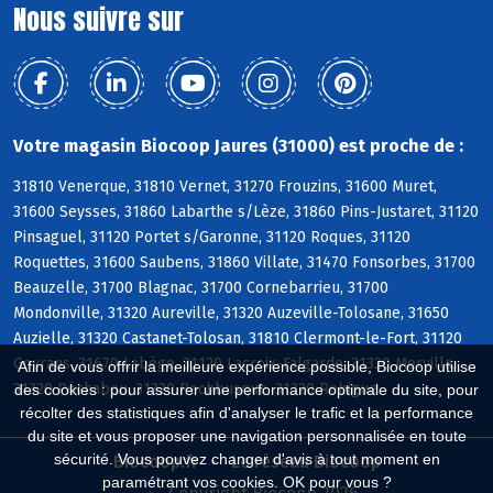
Nous suivre sur
Votre magasin Biocoop Jaures (31000) est proche de :
31810 Venerque, 31810 Vernet, 31270 Frouzins, 31600 Muret,
31600 Seysses, 31860 Labarthe s/Lèze, 31860 Pins-Justaret, 31120
Pinsaguel, 31120 Portet s/Garonne, 31120 Roques, 31120
Roquettes, 31600 Saubens, 31860 Villate, 31470 Fonsorbes, 31700
Beauzelle, 31700 Blagnac, 31700 Cornebarrieu, 31700
Mondonville, 31320 Aureville, 31320 Auzeville-Tolosane, 31650
Auzielle, 31320 Castanet-Tolosan, 31810 Clermont-le-Fort, 31120
Goyrans, 31670 Labège, 31120 Lacroix-Falgarde, 31320 Mervilla,
Afin de vous offrir la meilleure expérience possible, Biocoop utilise
31320 Péchabou, 31320 Pechbusque, 31320 Rebigue
des cookies : pour assurer une performance optimale du site, pour
récolter des statistiques afin d'analyser le trafic et la performance
du site et vous proposer une navigation personnalisée en toute
sécurité. Vous pouvez changer d'avis à tout moment en
Biocoop.fr
Le réseau Biocoop
paramétrant vos cookies. OK pour vous ?