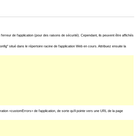
l'erreur de l'application (pour des raisons de sécurité). Cependant, ils peuvent être affichés
fig" situé dans le répertoire racine de l'application Web en cours. Attribuez ensuite la
uration <customErrors> de l'application, de sorte qu'il pointe vers une URL de la page