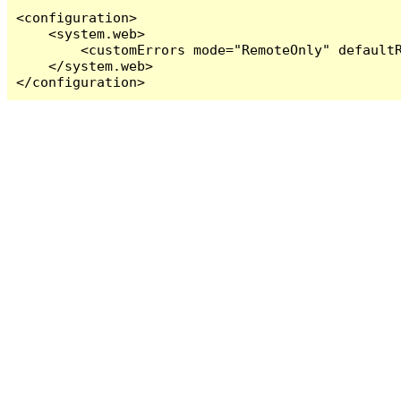
<configuration>

    <system.web>

        <customErrors mode="RemoteOnly" defaultR
    </system.web>

</configuration>