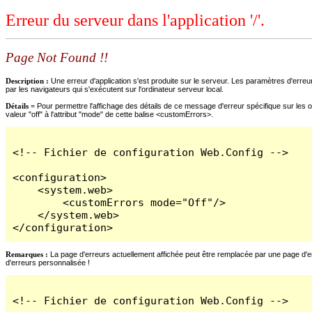
Erreur du serveur dans l'application '/'.
Page Not Found !!
Description :
Une erreur d'application s'est produite sur le serveur. Les paramètres d'erreur
par les navigateurs qui s'exécutent sur l'ordinateur serveur local.
Détails =
Pour permettre l'affichage des détails de ce message d'erreur spécifique sur les o
valeur "off" à l'attribut "mode" de cette balise <customErrors>.
<!-- Fichier de configuration Web.Config -->

<configuration>

    <system.web>

        <customErrors mode="Off"/>

    </system.web>

</configuration>
Remarques :
La page d'erreurs actuellement affichée peut être remplacée par une page d'erre
d'erreurs personnalisée !
<!-- Fichier de configuration Web.Config -->
