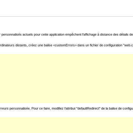
 personnalisés actuels pour cette application empêchent l'affichage à distance des détails de 
rdinateurs distants, créez une balise <customErrors> dans un fichier de configuration "web.con
urs personnalisée. Pour ce faire, modifiez l'attribut "defaultRedirect" de la balise de config