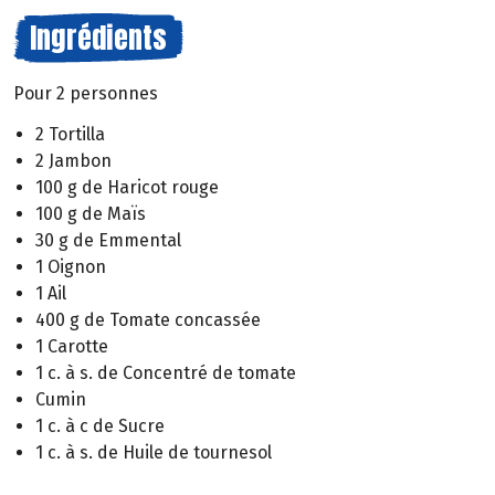
Ingrédients
Pour 2 personnes
2 Tortilla
2 Jambon
100 g de Haricot rouge
100 g de Maïs
30 g de Emmental
1 Oignon
1 Ail
400 g de Tomate concassée
1 Carotte
1 c. à s. de Concentré de tomate
Cumin
1 c. à c de Sucre
1 c. à s. de Huile de tournesol