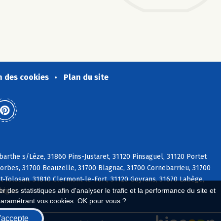
n des cookies
Plan du site
arthe s/Lèze, 31860 Pins-Justaret, 31120 Pinsaguel, 31120 Portet
orbes, 31700 Beauzelle, 31700 Blagnac, 31700 Cornebarrieu, 31700
et-Tolosan, 31810 Clermont-le-Fort, 31120 Goyrans, 31670 Labège,
ebigue
 des statistiques afin d'analyser le trafic et la performance du site et
paramétrant vos cookies. OK pour vous ?
'accepte