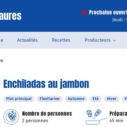
aures
Prochaine ouver
Jeudi :
da
Actualités
Recettes
Producteurs
on
Enchiladas au jambon
Plat principal
Flexitarien
Automne
Eté
Hiver
P
Nombre de personnes
Prépara
2 personnes
45 min