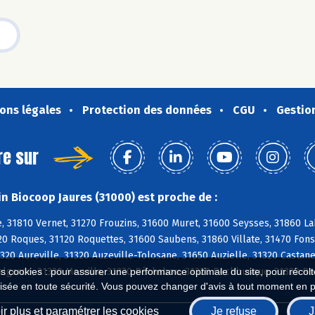
ons légales
Protection des données
CGU
Gestio
re sur
n Biocoop Jaures (31000) est proche de :
 31810 Vernet, 31270 Frouzins, 31600 Muret, 31600 Seysses, 31860 Lab
20 Roques, 31120 Roquettes, 31600 Saubens, 31860 Villate, 31470 Fons
320 Aureville, 31320 Auzeville-Tolosane, 31650 Auzielle, 31320 Castan
Falgarde, 31320 Mervilla, 31320 Péchabou, 31320 Pechbusque, 31320 R
es cookies : pour assurer une performance optimale du site, pour récolter
isée en toute sécurité. Vous pouvez changer d'avis à tout moment en 
r plus et paramétrer les cookies
Je refuse
J