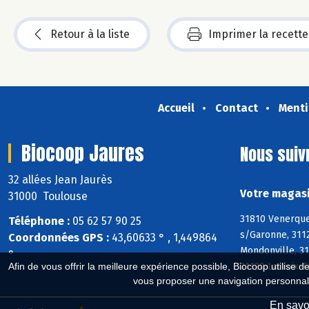
Retour à la liste
Imprimer la recette
Accueil
Contact
Menti
Biocoop Jaures
Nous suiv
32 allées Jean Jaurès
Votre magasi
31000 Toulouse
31810 Venerque,
Téléphone :
05 62 57 90 25
s/Garonne, 311
Coordonnées GPS :
43,60633 ° , 1,449864
Mondonville, 31
°
31120 Lacroix-
Afin de vous offrir la meilleure expérience possible, Biocoop utilise d
vous proposer une navigation personnal
En savoi