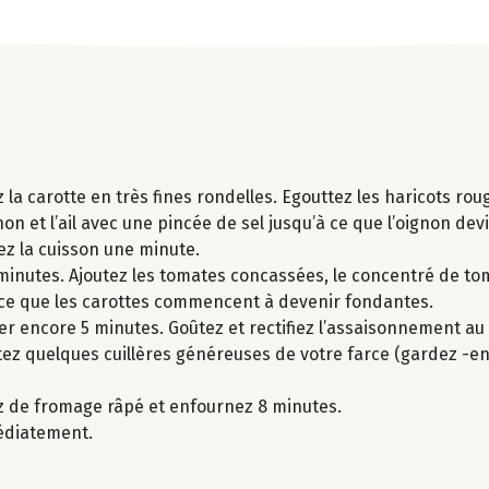
 la carotte en très fines rondelles. Egouttez les haricots rou
gnon et l’ail avec une pincée de sel jusqu’à ce que l’oignon de
ez la cuisson une minute.
 minutes. Ajoutez les tomates concassées, le concentré de tom
’à ce que les carottes commencent à devenir fondantes.
ter encore 5 minutes. Goûtez et rectifiez l’assaisonnement au
tez quelques cuillères généreuses de votre farce (gardez -en
ez de fromage râpé et enfournez 8 minutes.
médiatement.