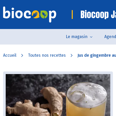
Biocoop J
Le magasin
Agen
Accueil
Toutes nos recettes
Jus de gingembre a