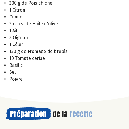
200 g de Pois chiche
1 Citron
Cumin
2 c. à s. de Huile d'olive
1 Ail
3 Oignon
1 Céleri
150 g de Fromage de brebis
10 Tomate cerise
Basilic
Sel
Poivre
Préparation
de la
recette